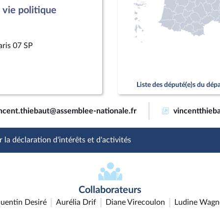
vie politique
aris 07 SP
Liste des député(e)s du dé
ncent.thiebaut@assemblee-nationale.fr
vincentthieba
 la déclaration d'intérêts et d'activités
Collaborateurs
uentin Desiré
Aurélia Drif
Diane Virecoulon
Ludine Wagn