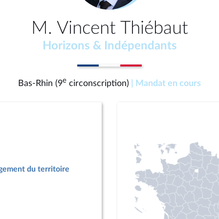
M. Vincent Thiébaut
Horizons & Indépendants
e
Bas-Rhin (9
circonscription)
| Mandat en cours
ement du territoire