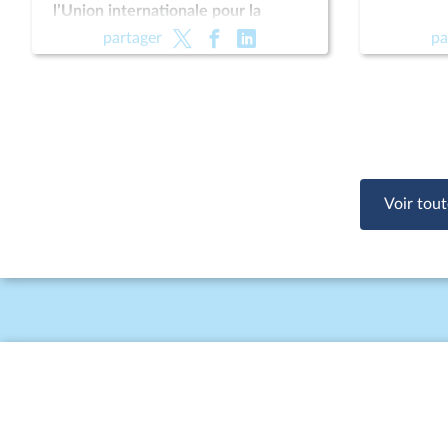
l’Union internationale pour la
conservation de la nature (UICN)
partager
pa
Voir tout