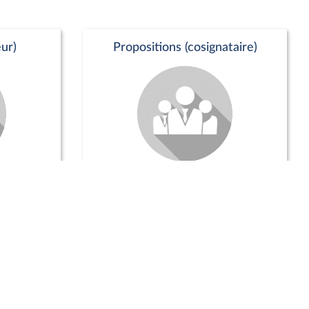
ur)
Propositions (cosignataire)
Positions de vote