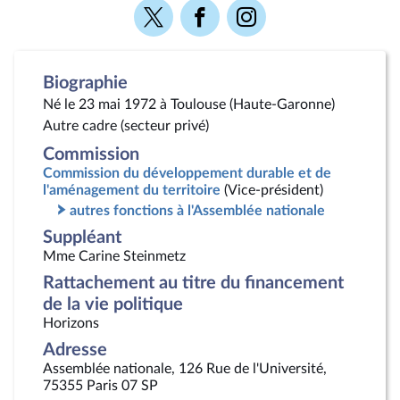
Voir
Voir
Voir
la
la
la
page
page
page
Twitter
Facebook
Instagram
Biographie
Né le 23 mai 1972 à Toulouse (Haute-Garonne)
Autre cadre (secteur privé)
Commission
Commission du développement durable et de
l'aménagement du territoire
(Vice-président)
autres fonctions à l'Assemblée nationale
Suppléant
Mme Carine Steinmetz
Rattachement au titre du financement
de la vie politique
Horizons
Adresse
Assemblée nationale, 126 Rue de l'Université,
75355 Paris 07 SP