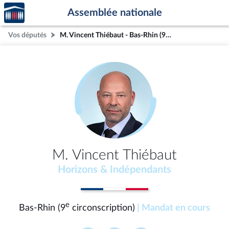
Accèder
Aller au contenu
Aller en bas de la page
Assemblée nationale
à la
page
Vos députés
M. Vincent Thiébaut - Bas-Rhin (9e circonscription)
d'accueil
M. Vincent Thiébaut
Horizons & Indépendants
e
Bas-Rhin (9
circonscription)
| Mandat en cours