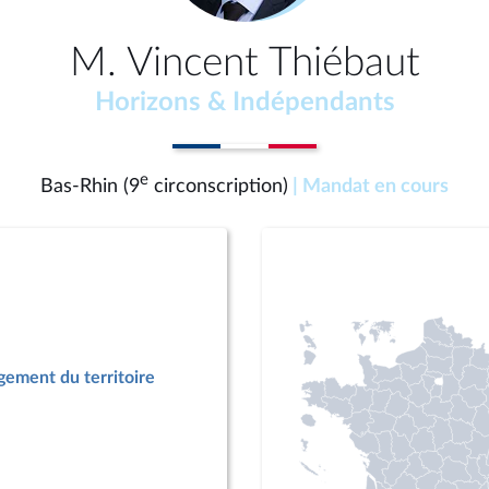
M. Vincent Thiébaut
Horizons & Indépendants
e
Bas-Rhin (9
circonscription)
| Mandat en cours
ement du territoire