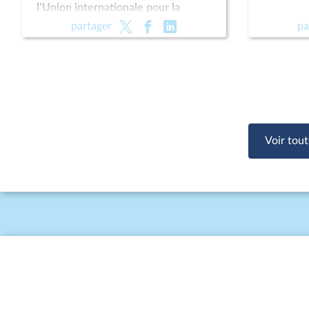
l’Union internationale pour la
conservation de la nature (UICN)
partager
pa
Voir tout