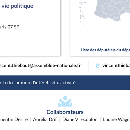
vie politique
aris 07 SP
Liste des député(e)s du dé
ncent.thiebaut@assemblee-nationale.fr
vincentthieba
 la déclaration d'intérêts et d'activités
Collaborateurs
uentin Desiré
Aurélia Drif
Diane Virecoulon
Ludine Wagn