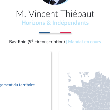
M. Vincent Thiébaut
Horizons & Indépendants
e
Bas-Rhin (9
circonscription)
| Mandat en cours
ement du territoire