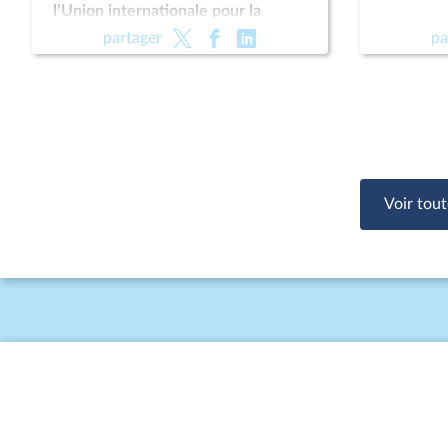
l’Union internationale pour la
conservation de la nature (UICN)
partager
pa
Voir tout