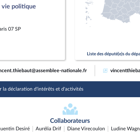
vie politique
aris 07 SP
Liste des député(e)s du dé
ncent.thiebaut@assemblee-nationale.fr
vincentthieba
 la déclaration d'intérêts et d'activités
Collaborateurs
uentin Desiré
Aurélia Drif
Diane Virecoulon
Ludine Wagn