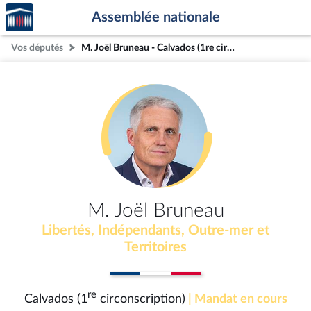
Accèder
Aller au contenu
Aller en bas de la page
Assemblée nationale
à la
page
Vos députés
M. Joël Bruneau - Calvados (1re circonscription)
d'accueil
M. Joël Bruneau
Libertés, Indépendants, Outre-mer et
Territoires
re
Calvados (1
circonscription)
| Mandat en cours