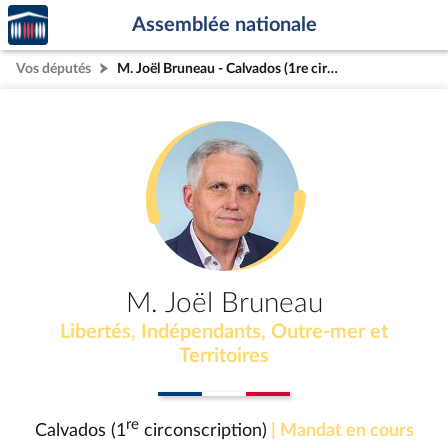
Accèder
Aller au contenu
Aller en bas de la page
Assemblée nationale
à la
page
Vos députés
M. Joël Bruneau - Calvados (1re circonscription)
d'accueil
M. Joël Bruneau
Libertés, Indépendants, Outre-mer et
Territoires
re
Calvados (1
circonscription)
| Mandat en cours