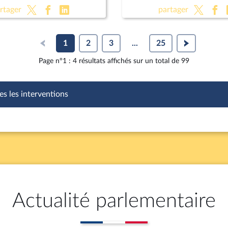
 la loi de finances
françaises 2030
rtager
partager
1
2
3
...
25
Page n°1 : 4 résultats affichés sur un total de 99
es les interventions
Actualité parlementaire