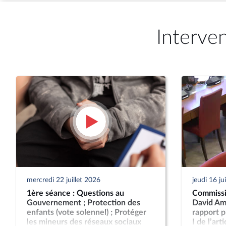
Interve
mercredi 22 juillet 2026
jeudi 16 ju
1ère séance : Questions au
Commissi
Gouvernement ; Protection des
David Ami
enfants (vote solennel) ; Protéger
rapport p
les mineurs des réseaux sociaux
I de l’art