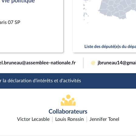
vie politique
aris 07 SP
Liste des député(e)s du dé
el.bruneau@assemblee-nationale.fr
@
jbruneau14@gmai
 la déclaration d'intérêts et d'activités
Collaborateurs
Victor Lecasble
Louis Ronssin
Jennifer Tonel