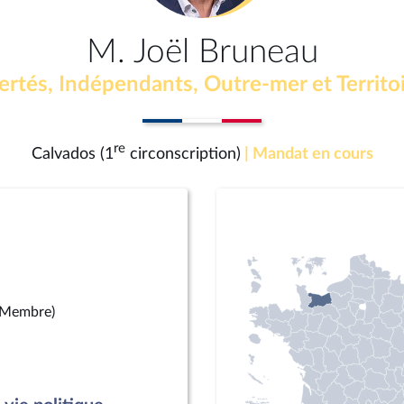
M. Joël Bruneau
ertés, Indépendants, Outre-mer et Territo
re
Calvados (1
circonscription)
| Mandat en cours
(Membre)