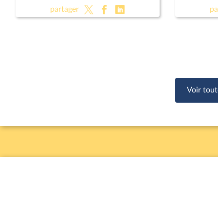
(CMP)
relative à
partager
pa
Voir tout