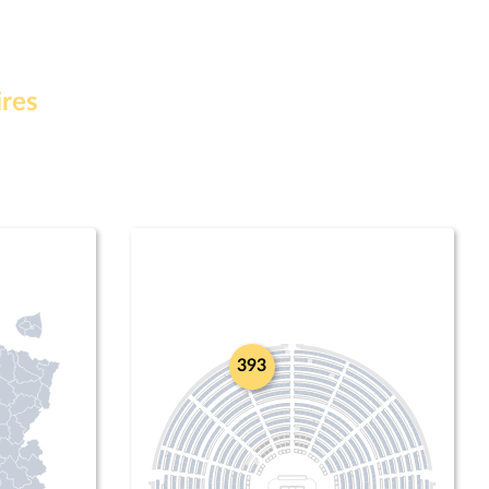
ires
393