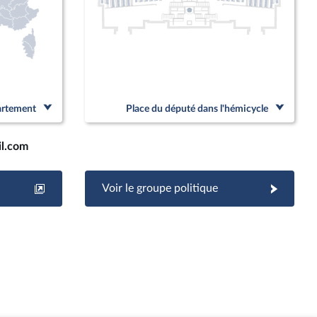
partement
Place du député dans l'hémicycle
l.com
Voir le groupe politique