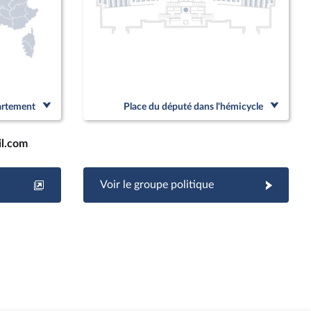
partement
Place du député dans l'hémicycle
l.com
Voir le groupe politique