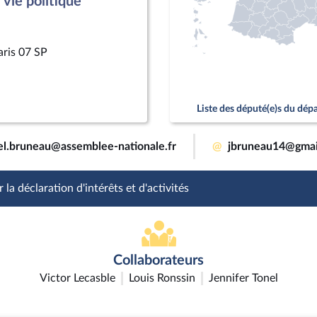
vie politique
aris 07 SP
Liste des député(e)s du dé
el.bruneau@assemblee-nationale.fr
@
jbruneau14@gmai
 la déclaration d'intérêts et d'activités
Collaborateurs
Victor Lecasble
Louis Ronssin
Jennifer Tonel