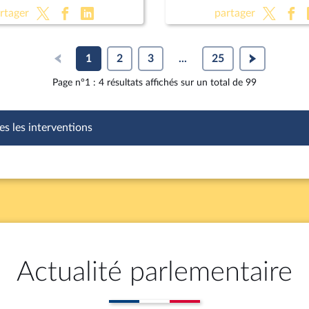
 la loi de finances
françaises 2030
rtager
partager
1
2
3
...
25
Page n°1 : 4 résultats affichés sur un total de 99
es les interventions
Actualité parlementaire