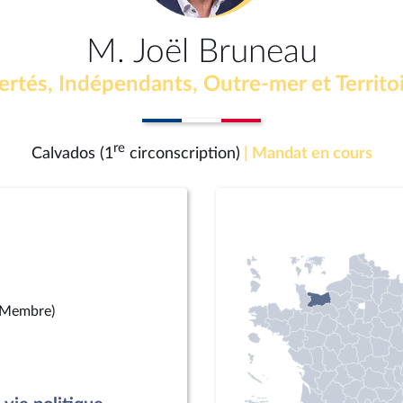
M. Joël Bruneau
ertés, Indépendants, Outre-mer et Territo
re
Calvados (1
circonscription)
| Mandat en cours
(Membre)