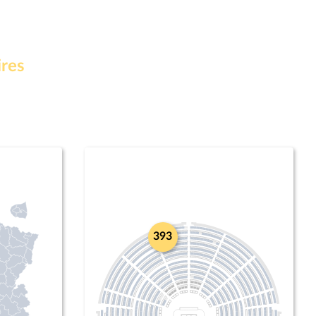
ires
393