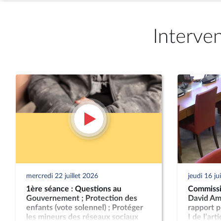
Interve
mercredi 22 juillet 2026
jeudi 16 ju
1ère séance : Questions au
Commissi
Gouvernement ; Protection des
David Ami
enfants (vote solennel) ; Protéger
rapport p
les mineurs des réseaux sociaux
I de l’art