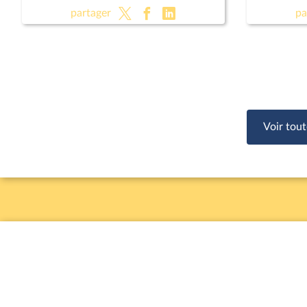
(CMP)
relative à
partager
pa
Voir tout