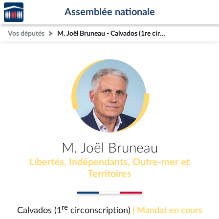
Accèder
Aller au contenu
Aller en bas de la page
Assemblée nationale
à la
page
Vos députés
M. Joël Bruneau - Calvados (1re circonscription)
d'accueil
M. Joël Bruneau
Libertés, Indépendants, Outre-mer et
Territoires
re
Calvados (1
circonscription)
| Mandat en cours