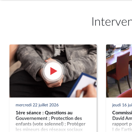
Interve
mercredi 22 juillet 2026
jeudi 16 ju
1ère séance : Questions au
Commissi
Gouvernement ; Protection des
David Ami
enfants (vote solennel) ; Protéger
rapport p
les mineurs des réseaux sociaux
I de l’art