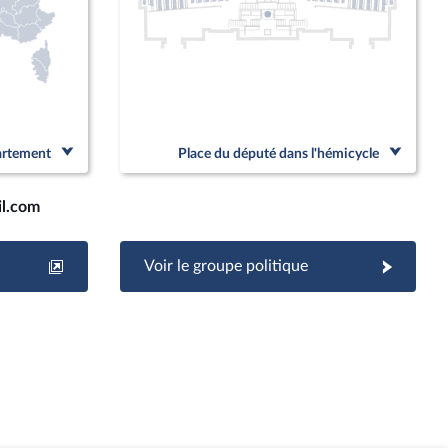
partement
Place du député dans l'hémicycle
l.com
Voir le groupe politique