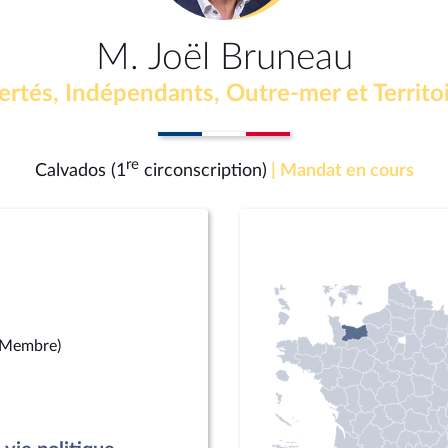
M. Joël Bruneau
ertés, Indépendants, Outre-mer et Territo
re
Calvados (1
circonscription)
| Mandat en cours
(Membre)