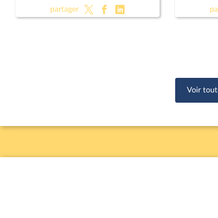
(CMP)
relative à
partager
pa
Voir tout