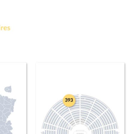
ires
393