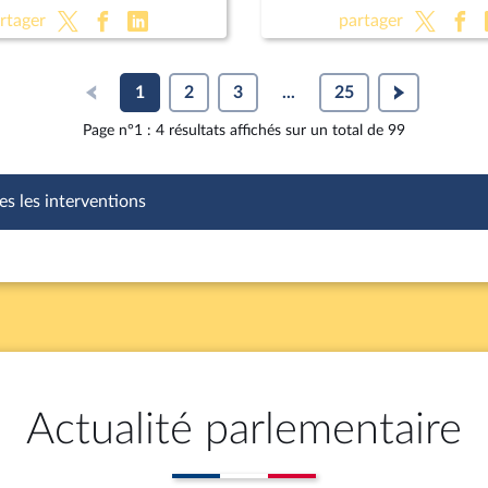
 la loi de finances
françaises 2030
rtager
partager
1
2
3
...
25
Page n°1 : 4 résultats affichés sur un total de 99
es les interventions
Actualité parlementaire