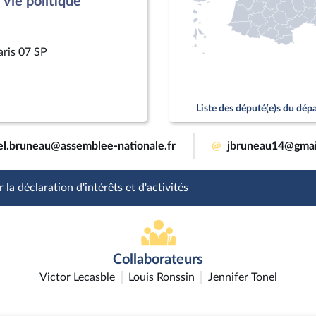
vie politique
aris 07 SP
Liste des député(e)s du dé
el.bruneau@assemblee-nationale.fr
@
jbruneau14@gmai
 la déclaration d'intérêts et d'activités
Collaborateurs
Victor Lecasble
Louis Ronssin
Jennifer Tonel