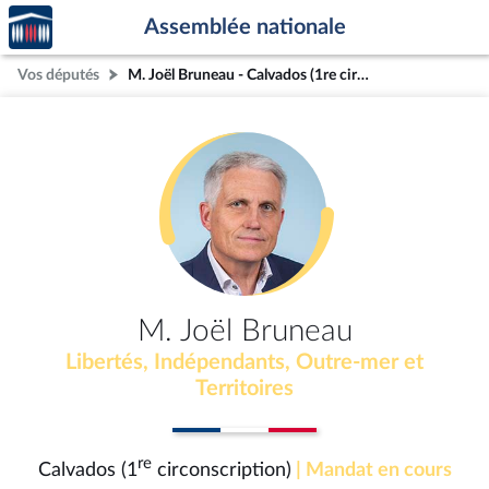
Accèder
Aller au contenu
Aller en bas de la page
Assemblée nationale
à la
page
Vos députés
M. Joël Bruneau - Calvados (1re circonscription)
d'accueil
M. Joël Bruneau
Libertés, Indépendants, Outre-mer et
Territoires
re
Calvados (1
circonscription)
| Mandat en cours