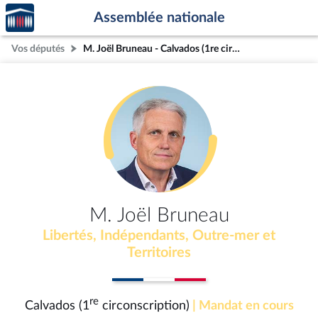
Accèder
Aller au contenu
Aller en bas de la page
Assemblée nationale
à la
page
Vos députés
M. Joël Bruneau - Calvados (1re circonscription)
d'accueil
M. Joël Bruneau
Libertés, Indépendants, Outre-mer et
Territoires
re
Calvados (1
circonscription)
| Mandat en cours