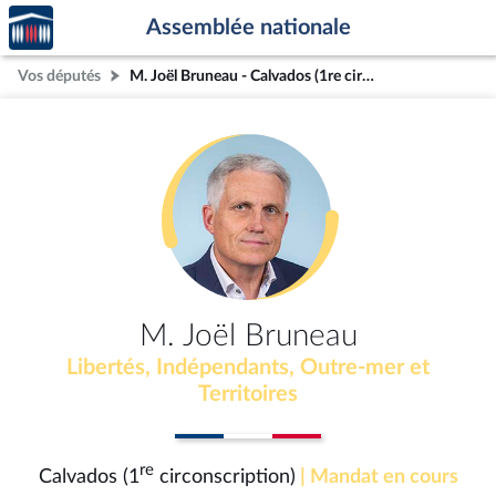
Accèder
Aller au contenu
Aller en bas de la page
Assemblée nationale
à la
page
Vos députés
M. Joël Bruneau - Calvados (1re circonscription)
d'accueil
M. Joël Bruneau
Libertés, Indépendants, Outre-mer et
Territoires
re
Calvados (1
circonscription)
| Mandat en cours