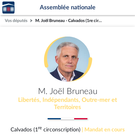
Accèder
Aller au contenu
Aller en bas de la page
Assemblée nationale
à la
page
Vos députés
M. Joël Bruneau - Calvados (1re circonscription)
d'accueil
M. Joël Bruneau
Libertés, Indépendants, Outre-mer et
Territoires
re
Calvados (1
circonscription)
| Mandat en cours