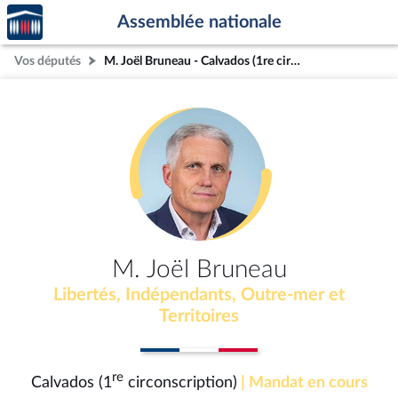
Accèder
Aller au contenu
Aller en bas de la page
Assemblée nationale
à la
page
Vos députés
M. Joël Bruneau - Calvados (1re circonscription)
d'accueil
M. Joël Bruneau
Libertés, Indépendants, Outre-mer et
Territoires
re
Calvados (1
circonscription)
| Mandat en cours