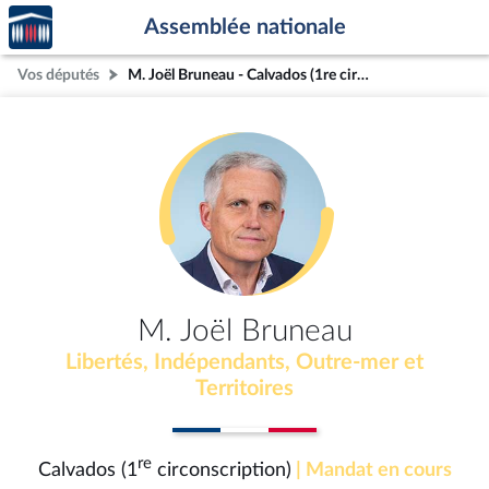
Accèder
Aller au contenu
Aller en bas de la page
Assemblée nationale
à la
page
Vos députés
M. Joël Bruneau - Calvados (1re circonscription)
d'accueil
M. Joël Bruneau
Libertés, Indépendants, Outre-mer et
Territoires
re
Calvados (1
circonscription)
| Mandat en cours