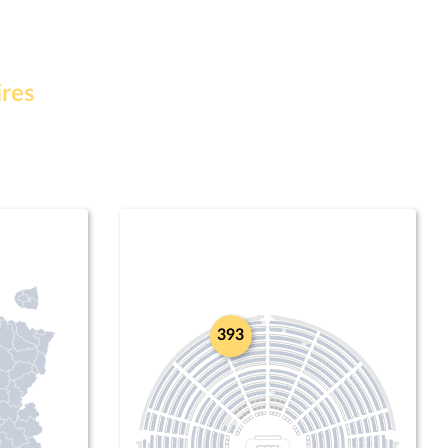
ires
393