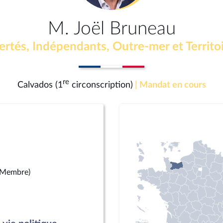
M. Joël Bruneau
ertés, Indépendants, Outre-mer et Territo
re
Calvados (1
circonscription)
| Mandat en cours
(Membre)