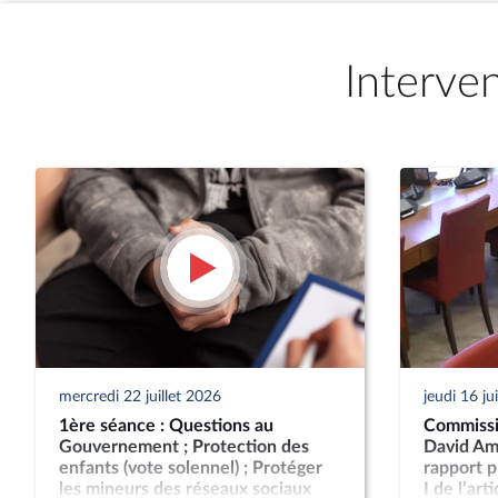
Interve
mercredi 22 juillet 2026
jeudi 16 ju
1ère séance : Questions au
Commissi
Gouvernement ; Protection des
David Ami
enfants (vote solennel) ; Protéger
rapport p
les mineurs des réseaux sociaux
I de l’art