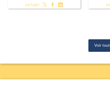
(CMP)
relative à
partager
pa
Voir tout