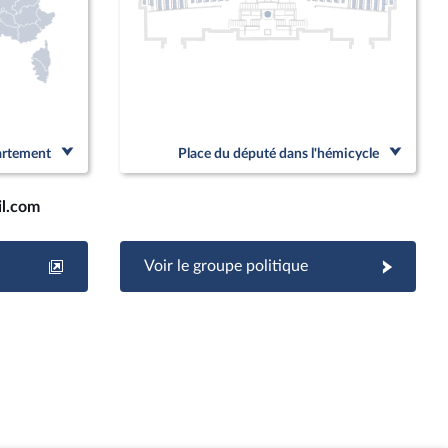
partement
Place du député dans l'hémicycle
l.com
Voir le groupe politique