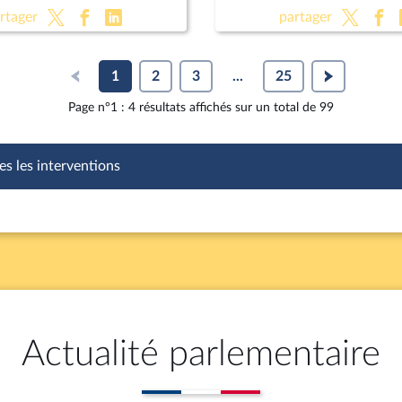
 la loi de finances
françaises 2030
rtager
partager
1
2
3
...
25
Page n°1 : 4 résultats affichés sur un total de 99
es les interventions
Actualité parlementaire