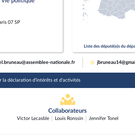
vie politique
aris 07 SP
Liste des député(e)s du dé
el.bruneau@assemblee-nationale.fr
@
jbruneau14@gmai
 la déclaration d'intérêts et d'activités
Collaborateurs
Victor Lecasble
Louis Ronssin
Jennifer Tonel