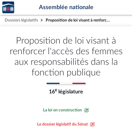
Accèder
Aller au contenu
Aller en bas de la page
Assemblée nationale
à la
page
Dossiers législatifs
Proposition de loi visant à renforcer l'accès des femmes aux responsabilités dans la fonction publique
d'accueil
Proposition de loi visant à
renforcer l'accès des femmes
aux responsabilités dans la
fonction publique
e
16
législature
La loi en construction
Le dossier législatif du Sénat