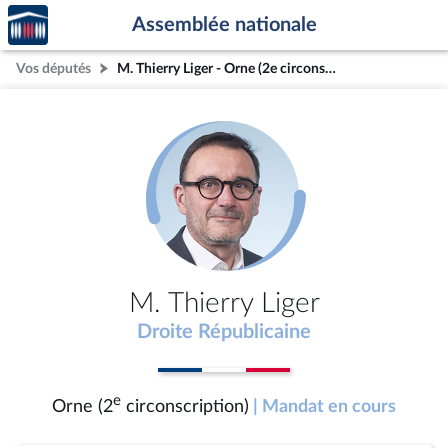
Accèder
Aller au contenu
Aller en bas de la page
Assemblée nationale
à la
page
Vos députés
M. Thierry Liger - Orne (2e circonscription)
d'accueil
M. Thierry Liger
Droite Républicaine
e
Orne (2
circonscription)
| Mandat en cours