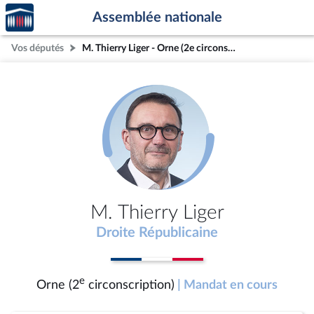
Accèder
Aller au contenu
Aller en bas de la page
Assemblée nationale
à la
page
Vos députés
M. Thierry Liger - Orne (2e circonscription)
d'accueil
M. Thierry Liger
Droite Républicaine
e
Orne (2
circonscription)
| Mandat en cours