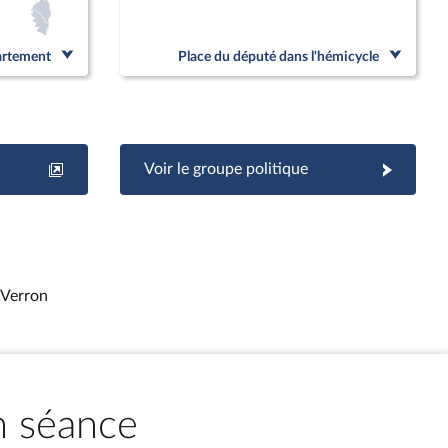
partement
Place du député dans l'hémicycle
Voir le groupe politique
 Verron
n séance