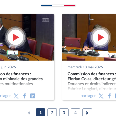
 juin 2026
mercredi 13 mai 2026
on des finances :
Commission des finances 
on minimale des grandes
Florian Colas, directeur g
es multinationales
Douanes et droits indirect
Fabrice Lenglart, directeu
de l’INSEE
rtager
partager
1
2
3
4