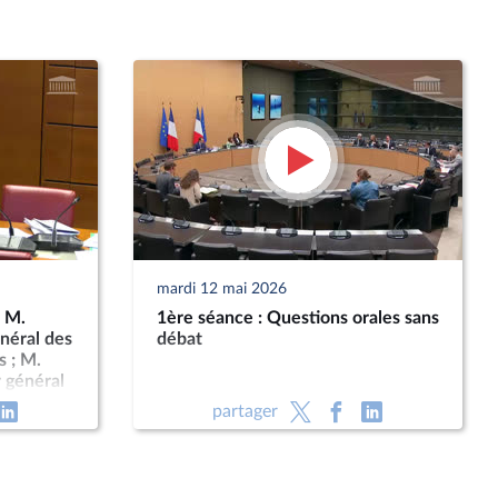
mardi 12 mai 2026
: M.
1ère séance : Questions orales sans
énéral des
débat
s ; M.
r général
partager