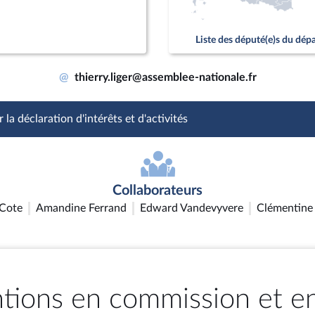
Liste des député(e)s du dé
@
thierry.liger@assemblee-nationale.fr
 la déclaration d'intérêts et d'activités
Collaborateurs
Cote
Amandine Ferrand
Edward Vandevyvere
Clémentine
ntions en commission et e