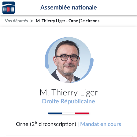
Accèder
Aller au contenu
Aller en bas de la page
Assemblée nationale
à la
page
Vos députés
M. Thierry Liger - Orne (2e circonscription)
d'accueil
M. Thierry Liger
Droite Républicaine
e
Orne (2
circonscription)
| Mandat en cours