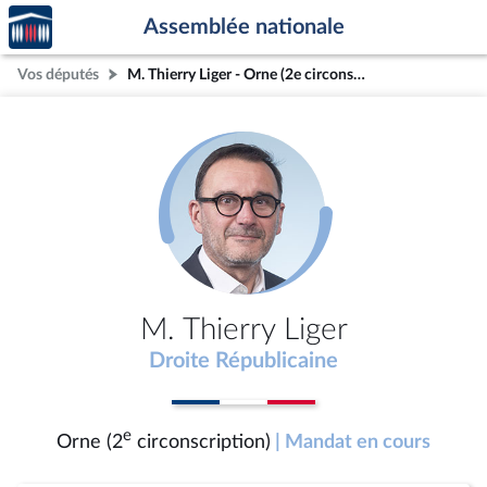
Accèder
Aller au contenu
Aller en bas de la page
Assemblée nationale
à la
page
Vos députés
M. Thierry Liger - Orne (2e circonscription)
d'accueil
M. Thierry Liger
Droite Républicaine
e
Orne (2
circonscription)
| Mandat en cours