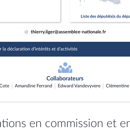
Liste des député(e)s du dé
@
thierry.liger@assemblee-nationale.fr
 la déclaration d'intérêts et d'activités
Collaborateurs
Cote
Amandine Ferrand
Edward Vandevyvere
Clémentine
ntions en commission et e