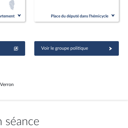
partement
Place du député dans l'hémicycle
Voir le groupe politique
 Verron
n séance