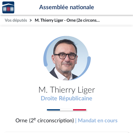
Accèder
Aller au contenu
Aller en bas de la page
Assemblée nationale
à la
page
Vos députés
M. Thierry Liger - Orne (2e circonscription)
d'accueil
M. Thierry Liger
Droite Républicaine
e
Orne (2
circonscription)
| Mandat en cours