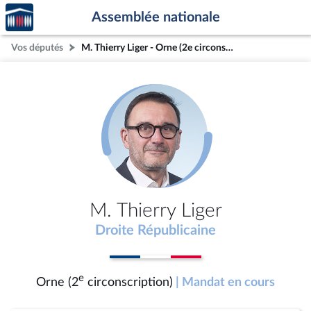
Accèder
Aller au contenu
Aller en bas de la page
Assemblée nationale
à la
page
Vos députés
M. Thierry Liger - Orne (2e circonscription)
d'accueil
M. Thierry Liger
Droite Républicaine
e
Orne (2
circonscription)
| Mandat en cours