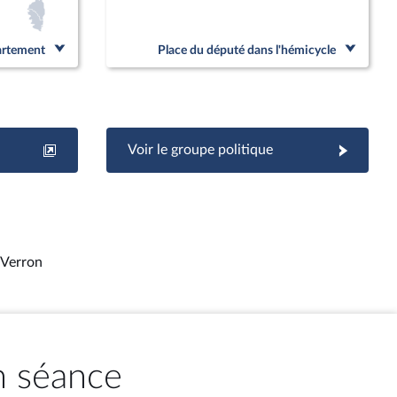
partement
Place du député dans l'hémicycle
Voir le groupe politique
 Verron
n séance