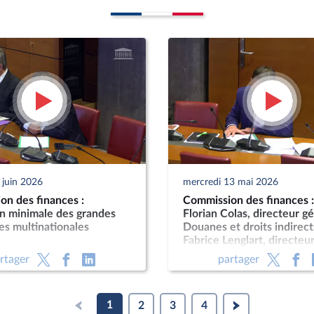
 juin 2026
mercredi 13 mai 2026
on des finances :
Commission des finances 
on minimale des grandes
Florian Colas, directeur g
es multinationales
Douanes et droits indirect
Fabrice Lenglart, directeu
de l’INSEE
rtager
partager
1
2
3
4