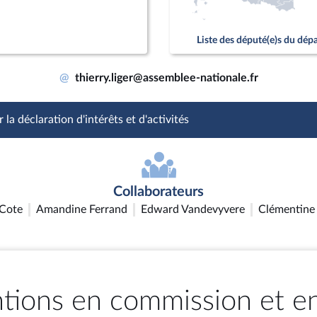
Liste des député(e)s du dé
@
thierry.liger@assemblee-nationale.fr
 la déclaration d'intérêts et d'activités
Collaborateurs
Cote
Amandine Ferrand
Edward Vandevyvere
Clémentine
ntions en commission et e