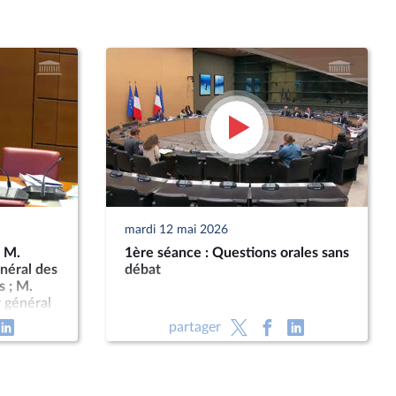
mardi 12 mai 2026
: M.
1ère séance : Questions orales sans
énéral des
débat
s ; M.
r général
partager