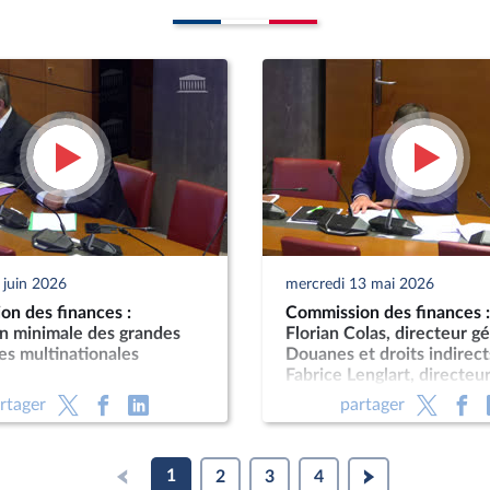
 juin 2026
mercredi 13 mai 2026
on des finances :
Commission des finances 
on minimale des grandes
Florian Colas, directeur g
es multinationales
Douanes et droits indirect
Fabrice Lenglart, directeu
de l’INSEE
rtager
partager
1
2
3
4