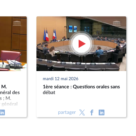
mardi 12 mai 2026
: M.
1ère séance : Questions orales sans
énéral des
débat
s ; M.
r général
partager