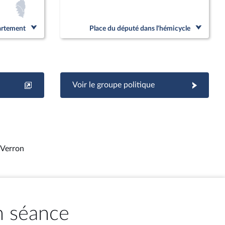
partement
Place du député dans l'hémicycle
Voir le groupe politique
 Verron
n séance