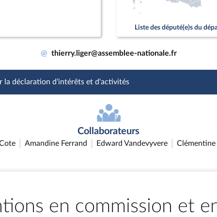
Liste des député(e)s du dé
@
thierry.liger@assemblee-nationale.fr
 la déclaration d'intérêts et d'activités
Collaborateurs
Cote
Amandine Ferrand
Edward Vandevyvere
Clémentine
ntions en commission et e