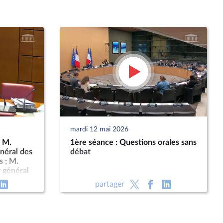
mardi 12 mai 2026
: M.
1ère séance : Questions orales sans
énéral des
débat
s ; M.
r général
partager