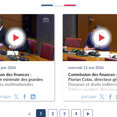
 juin 2026
mercredi 13 mai 2026
on des finances :
Commission des finances 
on minimale des grandes
Florian Colas, directeur g
es multinationales
Douanes et droits indirect
Fabrice Lenglart, directeu
de l’INSEE
rtager
partager
1
2
3
4