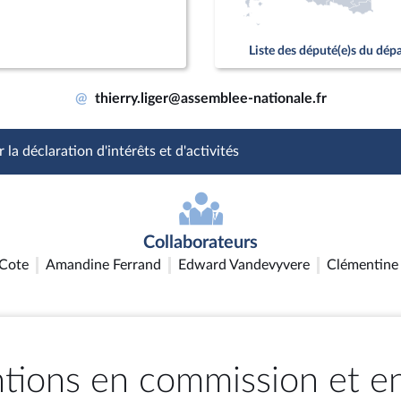
Liste des député(e)s du dé
@
thierry.liger@assemblee-nationale.fr
 la déclaration d'intérêts et d'activités
Collaborateurs
Cote
Amandine Ferrand
Edward Vandevyvere
Clémentine
ntions en commission et e