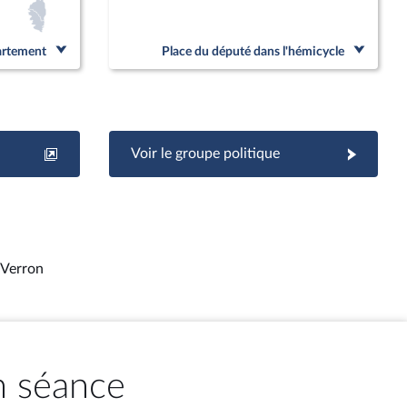
partement
Place du député dans l'hémicycle
Voir le groupe politique
 Verron
n séance