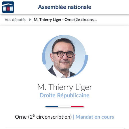
Accèder
Aller au contenu
Aller en bas de la page
Assemblée nationale
à la
page
Vos députés
M. Thierry Liger - Orne (2e circonscription)
d'accueil
M. Thierry Liger
Droite Républicaine
e
Orne (2
circonscription)
| Mandat en cours