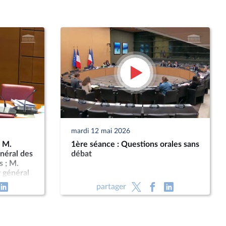
mardi 12 mai 2026
: M.
1ère séance : Questions orales sans
énéral des
débat
s ; M.
r général
partager