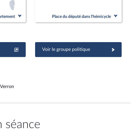
partement
Place du député dans l'hémicycle
Voir le groupe politique
 Verron
n séance