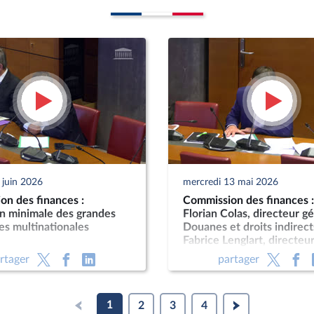
 juin 2026
mercredi 13 mai 2026
on des finances :
Commission des finances 
on minimale des grandes
Florian Colas, directeur g
es multinationales
Douanes et droits indirect
Fabrice Lenglart, directeu
de l’INSEE
rtager
partager
1
2
3
4