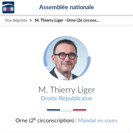
Accèder
Aller au contenu
Aller en bas de la page
Assemblée nationale
à la
page
Vos députés
M. Thierry Liger - Orne (2e circonscription)
d'accueil
M. Thierry Liger
Droite Républicaine
e
Orne (2
circonscription)
| Mandat en cours