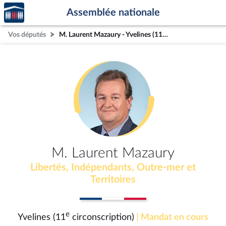
Accèder
Aller au contenu
Aller en bas de la page
Assemblée nationale
à la
page
Vos députés
M. Laurent Mazaury - Yvelines (11e circonscription)
d'accueil
M. Laurent Mazaury
Libertés, Indépendants, Outre-mer et
Territoires
e
Yvelines (11
circonscription)
| Mandat en cours