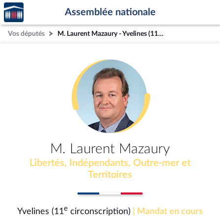
Accèder
Aller au contenu
Aller en bas de la page
Assemblée nationale
à la
page
Vos députés
M. Laurent Mazaury - Yvelines (11e circonscription)
d'accueil
M. Laurent Mazaury
Libertés, Indépendants, Outre-mer et
Territoires
e
Yvelines (11
circonscription)
| Mandat en cours