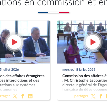
ntions en commission et e
 juillet 2026
mercredi 8 juillet 2026
n des affaires étrangères
Commission des affaires é
 des interdictions et des
: M. Christophe Lecourtier
tations aux systèmes
directeur général de l’Ag
autonomes
française de développeme
sur les activités et les pe
rtager
partager
du groupe AFD