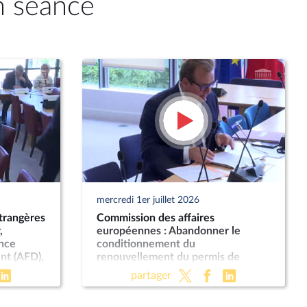
n séance
mercredi 1er juillet 2026
trangères
Commission des affaires
,
européennes : Abandonner le
ence
conditionnement du
nt (AFD),
renouvellement du permis de
rspectives
conduire à une visite médicale
partager
obligatoire ; Impacts des produits
phytopharmaceutiques