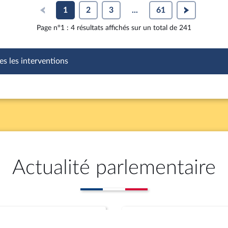
1
2
3
...
61
Page n°1 : 4 résultats affichés sur un total de 241
es les interventions
Actualité parlementaire
Rapports
Propositions (aute