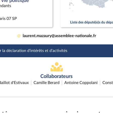
vie politique
ndants
aris 07 SP
Liste des député(e)s du dé
@
laurent.mazaury@assemblee-nationale.fr
 la déclaration d'intérêts et d'activités
Collaborateurs
aillot d'Estivaux
Camille Berard
Antoine Coppolani
Const