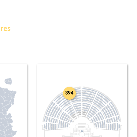
ires
394