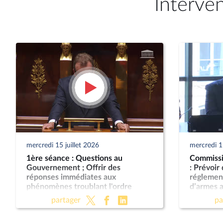
Interve
mercredi 15 juillet 2026
mercredi 15
1ère séance : Questions au
Commissio
Gouvernement ; Offrir des
: Prévoir
réponses immédiates aux
réglemen
phénomènes troublant l'ordre
d’armes 
public (suite) (vote solennel) ; Fin de
partager
pa
vie (lecture définitive) ; Protection
des enfants