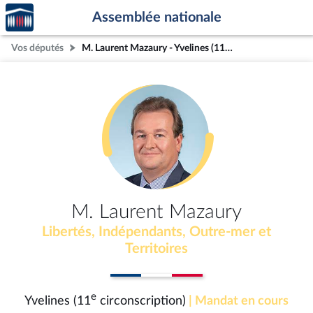
Accèder
Aller au contenu
Aller en bas de la page
Assemblée nationale
à la
page
Vos députés
M. Laurent Mazaury - Yvelines (11e circonscription)
d'accueil
M. Laurent Mazaury
Libertés, Indépendants, Outre-mer et
Territoires
e
Yvelines (11
circonscription)
| Mandat en cours