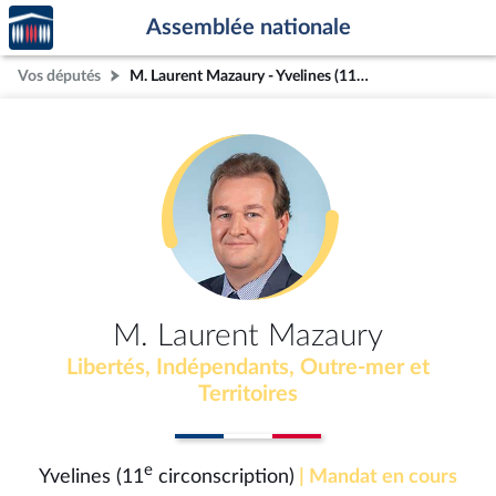
Accèder
Aller au contenu
Aller en bas de la page
Assemblée nationale
à la
page
Vos députés
M. Laurent Mazaury - Yvelines (11e circonscription)
d'accueil
M. Laurent Mazaury
Libertés, Indépendants, Outre-mer et
Territoires
e
Yvelines (11
circonscription)
| Mandat en cours