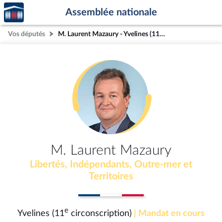
Accèder
Aller au contenu
Aller en bas de la page
Assemblée nationale
à la
page
Vos députés
M. Laurent Mazaury - Yvelines (11e circonscription)
d'accueil
M. Laurent Mazaury
Libertés, Indépendants, Outre-mer et
Territoires
e
Yvelines (11
circonscription)
| Mandat en cours