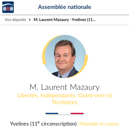
Accèder
Aller au contenu
Aller en bas de la page
Assemblée nationale
à la
page
Vos députés
M. Laurent Mazaury - Yvelines (11e circonscription)
d'accueil
M. Laurent Mazaury
Libertés, Indépendants, Outre-mer et
Territoires
e
Yvelines (11
circonscription)
| Mandat en cours