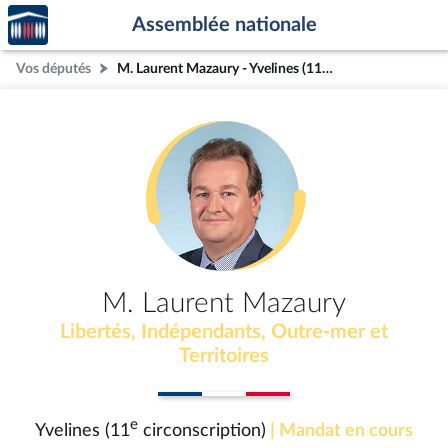
Accèder
Aller au contenu
Aller en bas de la page
Assemblée nationale
à la
page
Vos députés
M. Laurent Mazaury - Yvelines (11e circonscription)
d'accueil
M. Laurent Mazaury
Libertés, Indépendants, Outre-mer et
Territoires
e
Yvelines (11
circonscription)
| Mandat en cours