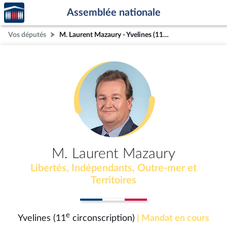
Accèder
Aller au contenu
Aller en bas de la page
Assemblée nationale
à la
page
Vos députés
M. Laurent Mazaury - Yvelines (11e circonscription)
d'accueil
M. Laurent Mazaury
Libertés, Indépendants, Outre-mer et
Territoires
e
Yvelines (11
circonscription)
| Mandat en cours