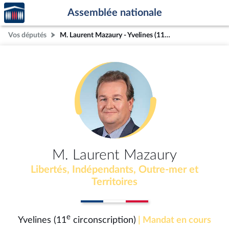
Accèder
Aller au contenu
Aller en bas de la page
Assemblée nationale
à la
page
Vos députés
M. Laurent Mazaury - Yvelines (11e circonscription)
d'accueil
M. Laurent Mazaury
Libertés, Indépendants, Outre-mer et
Territoires
e
Yvelines (11
circonscription)
| Mandat en cours