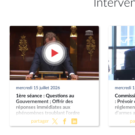
Interve
mercredi 15 juillet 2026
mercredi 15
1ère séance : Questions au
Commissio
Gouvernement ; Offrir des
: Prévoir
réponses immédiates aux
réglemen
phénomènes troublant l'ordre
d’armes 
public (suite) (vote solennel) ; Fin de
partager
pa
vie (lecture définitive) ; Protection
des enfants