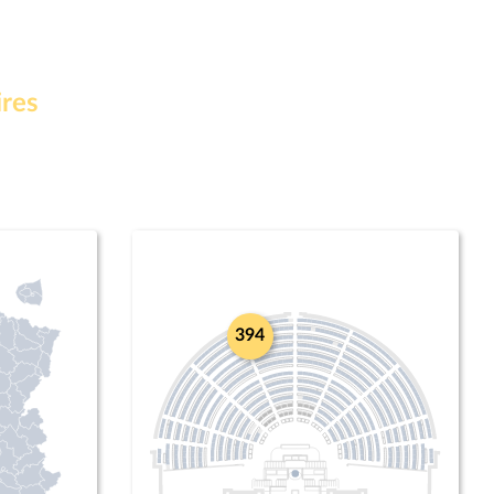
ires
394