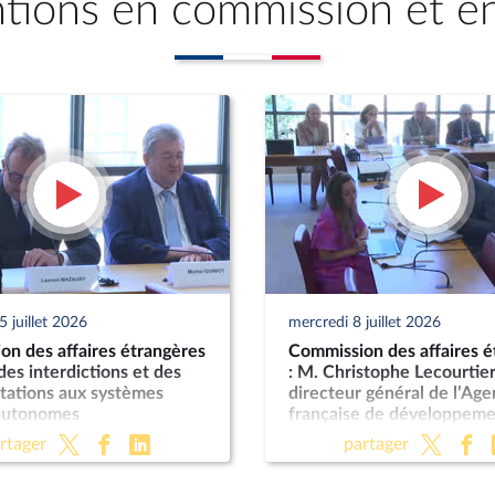
ntions en commission et e
 juillet 2026
mercredi 8 juillet 2026
n des affaires étrangères
Commission des affaires é
 des interdictions et des
: M. Christophe Lecourtier
tations aux systèmes
directeur général de l’Ag
autonomes
française de développeme
sur les activités et les pe
rtager
partager
du groupe AFD