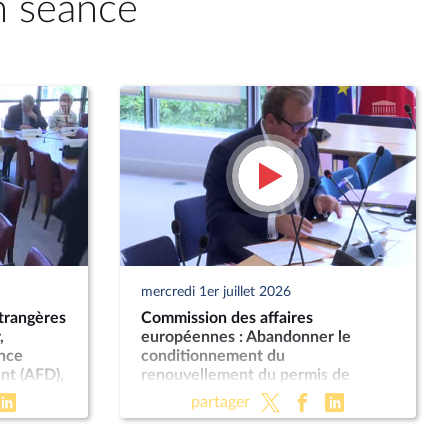
n séance
mercredi 1er juillet 2026
trangères
Commission des affaires
,
européennes : Abandonner le
ence
conditionnement du
nt (AFD),
renouvellement du permis de
rspectives
conduire à une visite médicale
partager
obligatoire ; Impacts des produits
phytopharmaceutiques