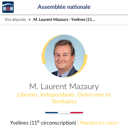
Accèder
Aller au contenu
Aller en bas de la page
Assemblée nationale
à la
page
Vos députés
M. Laurent Mazaury - Yvelines (11e circonscription)
d'accueil
M. Laurent Mazaury
Libertés, Indépendants, Outre-mer et
Territoires
e
Yvelines (11
circonscription)
| Mandat en cours