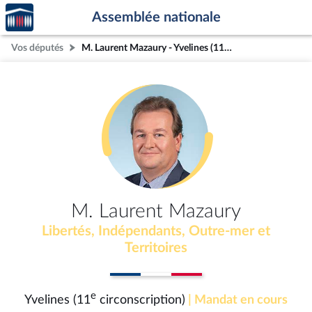
Accèder
Aller au contenu
Aller en bas de la page
Assemblée nationale
à la
page
Vos députés
M. Laurent Mazaury - Yvelines (11e circonscription)
d'accueil
M. Laurent Mazaury
Libertés, Indépendants, Outre-mer et
Territoires
e
Yvelines (11
circonscription)
| Mandat en cours