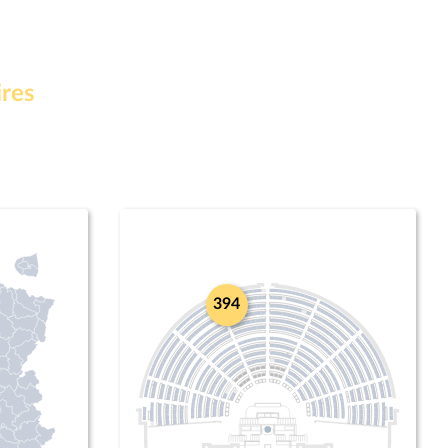
ires
394