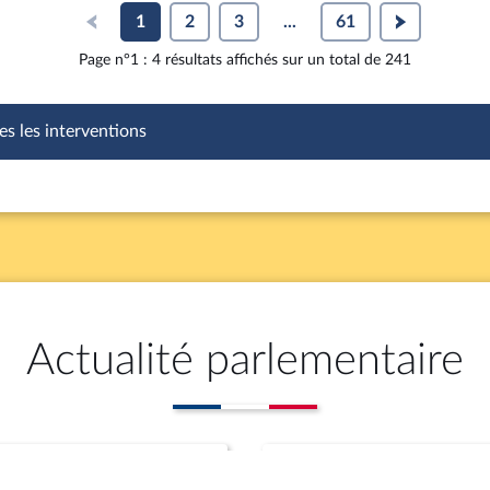
1
2
3
...
61
Page n°1 : 4 résultats affichés sur un total de 241
es les interventions
Actualité parlementaire
Rapports
Propositions (aute