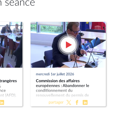
n séance
mercredi 1er juillet 2026
trangères
Commission des affaires
,
européennes : Abandonner le
ence
conditionnement du
nt (AFD),
renouvellement du permis de
rspectives
conduire à une visite médicale
partager
obligatoire ; Impacts des produits
phytopharmaceutiques