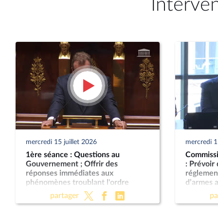
Interve
mercredi 15 juillet 2026
mercredi 15
1ère séance : Questions au
Commissio
Gouvernement ; Offrir des
: Prévoir
réponses immédiates aux
réglemen
phénomènes troublant l'ordre
d’armes 
public (suite) (vote solennel) ; Fin de
partager
pa
vie (lecture définitive) ; Protection
des enfants