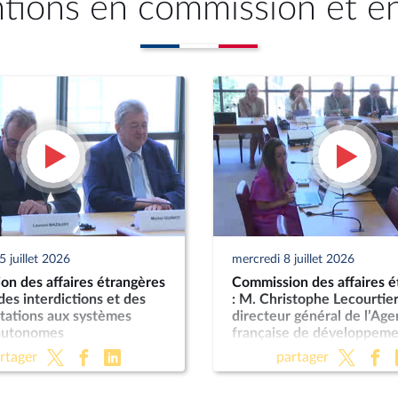
ntions en commission et e
 juillet 2026
mercredi 8 juillet 2026
n des affaires étrangères
Commission des affaires é
 des interdictions et des
: M. Christophe Lecourtier
tations aux systèmes
directeur général de l’Ag
autonomes
française de développeme
sur les activités et les pe
rtager
partager
du groupe AFD