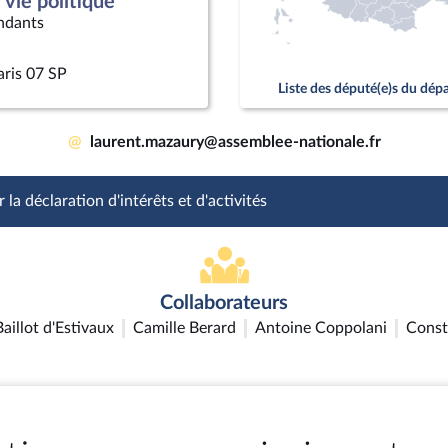
vie politique
ndants
aris 07 SP
Liste des député(e)s du dé
@
laurent.mazaury@assemblee-nationale.fr
 la déclaration d'intérêts et d'activités
Collaborateurs
aillot d'Estivaux
Camille Berard
Antoine Coppolani
Const