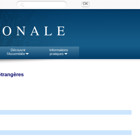
IONALE
Découvrir
Informations
l'Assemblée
pratiques
étrangères