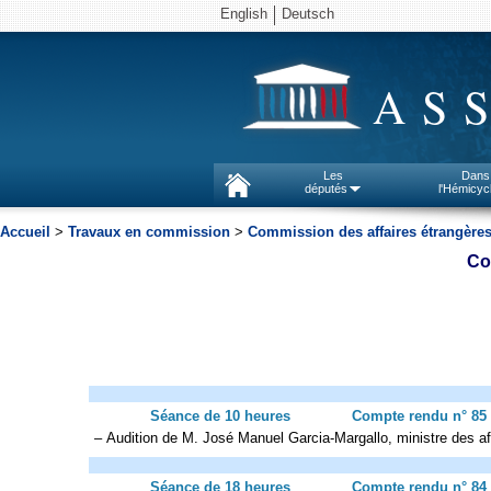
English
Deutsch
AS
Les
Dans
députés
l'Hémicyc
Accueil
>
Travaux en commission
>
Commission des affaires étrangère
Co
Séance de 10 heures
Compte rendu n° 85
– Audition de M. José Manuel Garcia-Margallo, ministre des a
Séance de 18 heures
Compte rendu n° 84