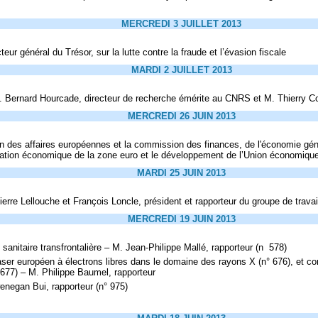
MERCREDI 3 JUILLET 2013
ur général du Trésor, sur la lutte contre la fraude et l’évasion fiscale
MARDI 2 JUILLET 2013
M. Bernard Hourcade, directeur de recherche émérite au CNRS et M. Thierry Cov
MERCREDI 26 JUIN 2013
on des affaires européennes et la commission des finances, de l'économie géné
tuation économique de la zone euro et le développement de l’Union économiqu
MARDI 25 JUIN 2013
re Lellouche et François Loncle, président et rapporteur du groupe de travail
MERCREDI 19 JUIN 2013
sanitaire transfrontalière – M. Jean-Philippe Mallé, rapporteur (n 578)
laser européen à électrons libres dans le domaine des rayons X (n° 676), et conv
° 677) – M. Philippe Baumel, rapporteur
enegan Bui, rapporteur (n° 975)