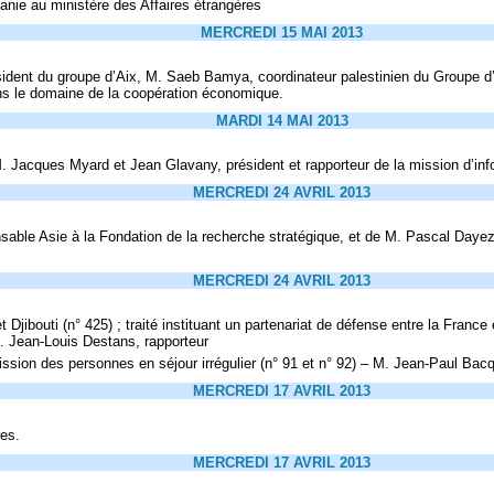
anie au ministère des Affaires étrangères
MERCREDI 15 MAI 2013
sident du groupe d’Aix, M. Saeb Bamya, coordinateur palestinien du Groupe d’
ans le domaine de la coopération économique.
MARDI 14 MAI 2013
Jacques Myard et Jean Glavany, président et rapporteur de la mission d’info
MERCREDI 24 AVRIL 2013
sable Asie à la Fondation de la recherche stratégique, et de M. Pascal Dayez-B
MERCREDI 24 AVRIL 2013
Djibouti (n° 425) ; traité instituant un partenariat de défense entre la France e
M. Jean-Louis Destans, rapporteur
sion des personnes en séjour irrégulier (n° 91 et n° 92) – M. Jean-Paul Bacq
MERCREDI 17 AVRIL 2013
res.
MERCREDI 17 AVRIL 2013