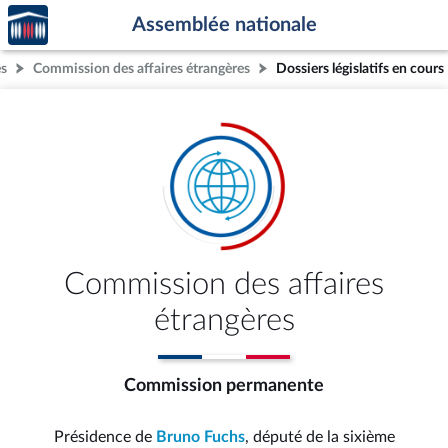
Accèder
Aller au contenu
Aller en bas de la page
Assemblée nationale
à la
page
s
Commission des affaires étrangères
Dossiers législatifs en cours
d'accueil
Commission des affaires
étrangères
Commission permanente
Présidence de
Bruno Fuchs
, député de la sixième