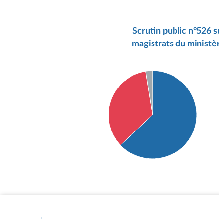
Scrutin public n°526 s
magistrats du ministèr
Détail du diagramme :
Pour : 300 députés
Contre : 164 députés
Abstention : 12 députés