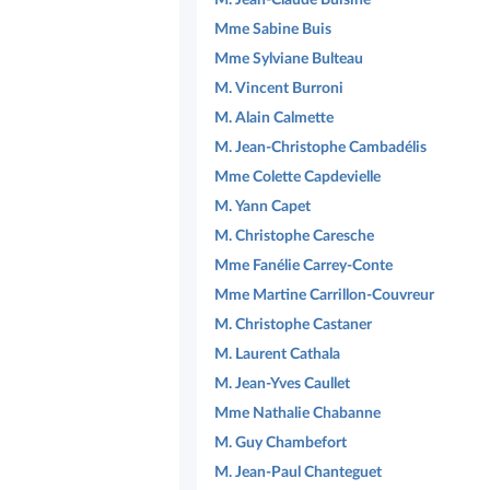
Mme Sabine Buis
Mme Sylviane Bulteau
M. Vincent Burroni
M. Alain Calmette
M. Jean-Christophe Cambadélis
Mme Colette Capdevielle
M. Yann Capet
M. Christophe Caresche
Mme Fanélie Carrey-Conte
Mme Martine Carrillon-Couvreur
M. Christophe Castaner
M. Laurent Cathala
M. Jean-Yves Caullet
Mme Nathalie Chabanne
M. Guy Chambefort
M. Jean-Paul Chanteguet