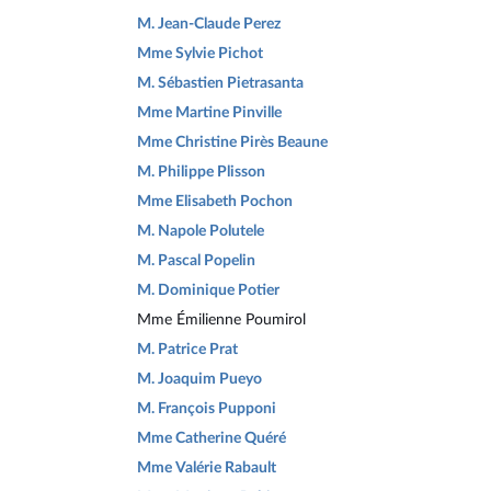
M. Jean-Claude Perez
Mme Sylvie Pichot
M. Sébastien Pietrasanta
Mme Martine Pinville
Mme Christine Pirès Beaune
M. Philippe Plisson
Mme Elisabeth Pochon
M. Napole Polutele
M. Pascal Popelin
M. Dominique Potier
Mme Émilienne Poumirol
M. Patrice Prat
M. Joaquim Pueyo
M. François Pupponi
Mme Catherine Quéré
Mme Valérie Rabault