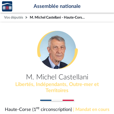
Accèder
Aller au contenu
Aller en bas de la page
Assemblée nationale
à la
page
Vos députés
M. Michel Castellani - Haute-Corse (1re circonscription)
d'accueil
M. Michel Castellani
Libertés, Indépendants, Outre-mer et
Territoires
re
Haute-Corse (1
circonscription)
| Mandat en cours